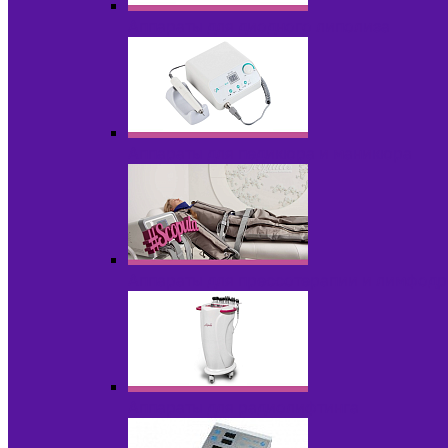
Аппараты для диодного липолиза
Аппараты для педикюра и маникюра
Аппараты для прессотерапии и лимфод
Аппараты для радиолифтинга