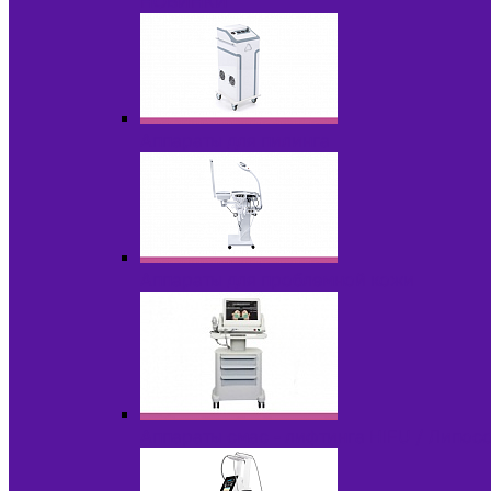
НОВИНКИ
Аппараты для пилинга
Аппараты для проблемной кожи
Аппараты cмас - лифтинга HIFU / Липос