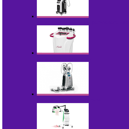
Аппараты для вакуумно-роликового ма
Аппараты для кавитации
Аппараты для криолиполиза