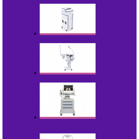
НОВИНКИ
Аппараты для пилинга
Аппараты для проблемной кожи
Аппараты cмас - лифтинга HIFU /
Липосоник