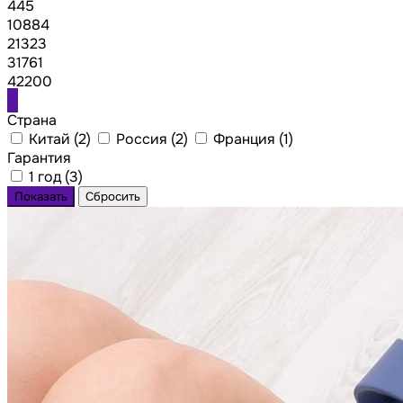
445
10884
21323
31761
42200
Страна
Китай (
2
)
Россия (
2
)
Франция (
1
)
Гарантия
1 год (
3
)