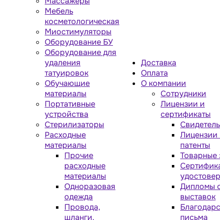
Массажеры
Мебель
косметологическая
Миостимуляторы
Оборудование БУ
Оборудование для
удаления
Доставка
татуировок
Оплата
Обучающие
О компании
материалы
Сотрудники
Портативные
Лицензии и
устройства
сертификаты
Стерилизаторы
Свидетель
Расходные
Лицензии 
материалы
патенты
Прочие
Товарные 
расходные
Сертифик
материалы
удостове
Одноразовая
Дипломы 
одежда
выставок
Провода,
Благодар
шланги,
письма