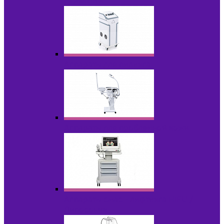
НОВИНКИ
Аппараты для пилинга
Аппараты для проблемной кожи
Аппараты cмас - лифтинга HIFU /
Липосоник