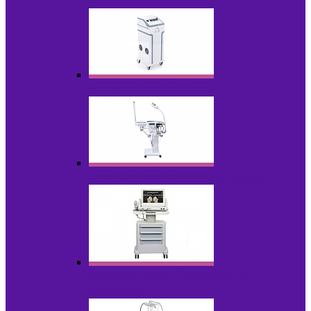
НОВИНКИ
Аппараты для пилинга
Аппараты для проблемной кожи
Аппараты cмас - лифтинга HIFU /
Липосоник