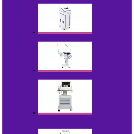
НОВИНКИ
Аппараты для пилинга
Аппараты для проблемной кожи
Аппараты cмас - лифтинга HIFU /
Липосоник