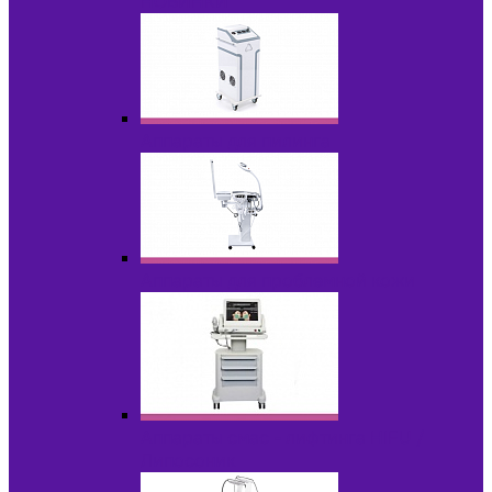
НОВИНКИ
Аппараты для пилинга
Аппараты для проблемной кожи
Аппараты cмас - лифтинга HIFU /
Липосоник