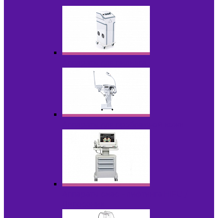
НОВИНКИ
Аппараты для пилинга
Аппараты для проблемной кожи
Аппараты cмас - лифтинга HIFU /
Липосоник