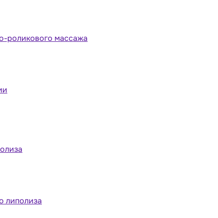
но-роликового массажа
ии
полиза
о липолиза