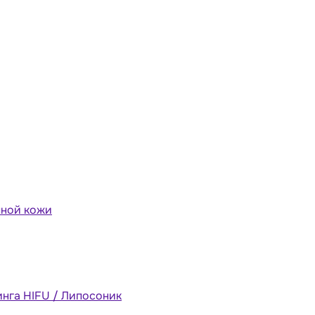
мной кожи
инга HIFU / Липосоник