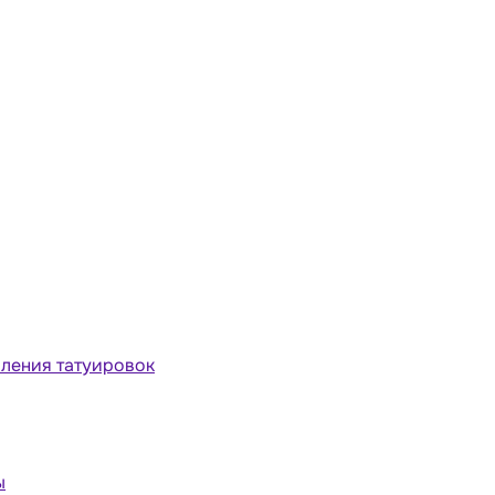
ления татуировок
ы