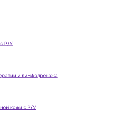
 с Р/У
терапии и лимфодренажа
ной кожи с Р/У