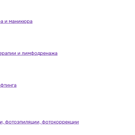
ра и маникюра
терапии и лимфодренажа
ифтинга
и, фотоэпиляции, фотокоррекции