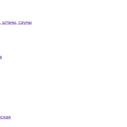
 штаны, сауны
в
еская